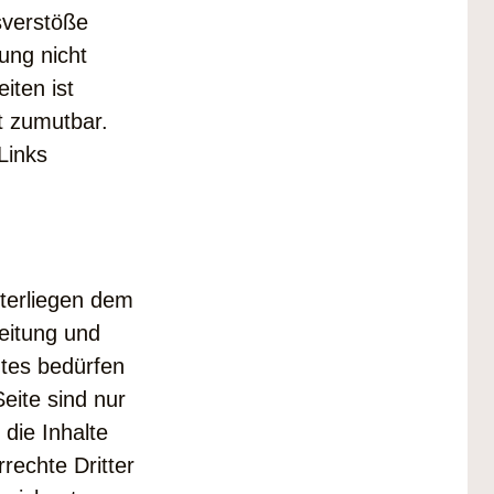
sverstöße
ung nicht
iten ist
t zumutbar.
Links
nterliegen dem
reitung und
tes bedürfen
eite sind nur
 die Inhalte
rechte Dritter