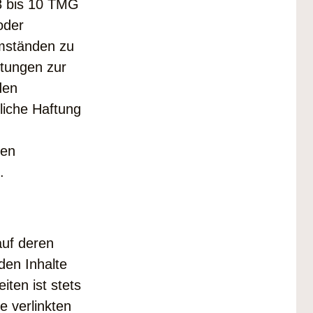
8 bis 10 TMG
 oder
mständen zu
htungen zur
den
liche Haftung
den
.
auf deren
den Inhalte
ten ist stets
e verlinkten