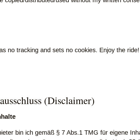
 copied/distributed/used without my written conse
as no tracking and sets no cookies. Enjoy the ride!
ausschluss (Disclaimer)
nhalte
ieter bin ich gemäß § 7 Abs.1 TMG für eigene Inha