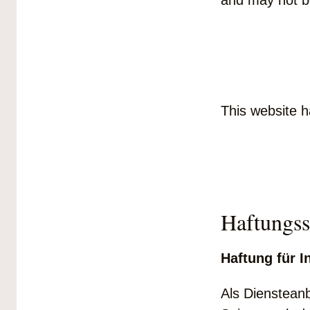
and may not be
This website h
Haftungss
Haftung für I
Als Diensteanb