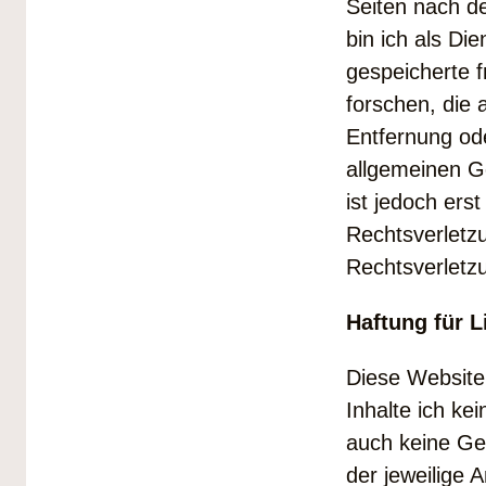
Seiten nach d
bin ich als Die
gespeicherte 
forschen, die 
Entfernung od
allgemeinen G
ist jedoch ers
Rechtsverletz
Rechtsverletz
Haftung für L
Diese Website 
Inhalte ich ke
auch keine Gew
der jeweilige A